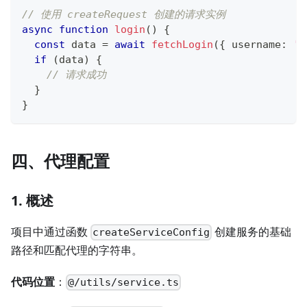
// 使用 createRequest 创建的请求实例
async
function
login
(
)
{
const
 data 
=
await
fetchLogin
(
{
 username
:
'a
if
(
data
)
{
// 请求成功
}
}
四、代理配置
1. 概述
项目中通过函数
创建服务的基础
createServiceConfig
路径和匹配代理的字符串。
代码位置
：
@/utils/service.ts