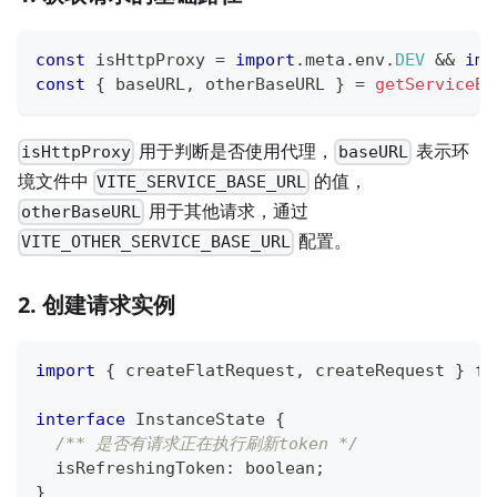
const
 isHttpProxy 
=
import
.
meta
.
env
.
DEV
&&
imp
const
{
 baseURL
,
 otherBaseURL 
}
=
getServiceBa
用于判断是否使用代理，
表示环
isHttpProxy
baseURL
境文件中
的值，
VITE_SERVICE_BASE_URL
用于其他请求，通过
otherBaseURL
配置。
VITE_OTHER_SERVICE_BASE_URL
2. 创建请求实例
import
{
 createFlatRequest
,
 createRequest 
}
fr
interface
InstanceState
{
/** 是否有请求正在执行刷新token */
  isRefreshingToken
:
boolean
;
}