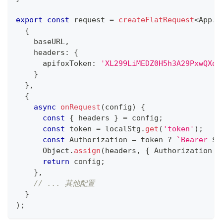
export
const
 request 
=
createFlatRequest
<
App
.
S
{
    baseURL
,
    headers
:
{
      apifoxToken
:
'XL299LiMEDZ0H5h3A29PxwQXdM
}
}
,
{
async
onRequest
(
config
)
{
const
{
 headers 
}
=
 config
;
const
 token 
=
 localStg
.
get
(
'token'
)
;
const
 Authorization 
=
 token 
?
`
Bearer 
${
      Object
.
assign
(
headers
,
{
 Authorization 
}
return
 config
;
}
,
// ... 其他配置
}
)
;