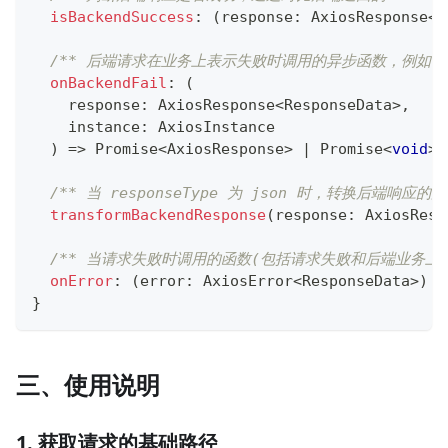
isBackendSuccess
:
(
response
:
 AxiosResponse
<
R
/** 后端请求在业务上表示失败时调用的异步函数，例如：处理
onBackendFail
:
(
    response
:
 AxiosResponse
<
ResponseData
>
,
    instance
:
 AxiosInstance
)
=>
Promise
<
AxiosResponse
>
|
Promise
<
void
>
;
/** 当 responseType 为 json 时，转换后端响应的数
transformBackendResponse
(
response
:
 AxiosResp
/** 当请求失败时调用的函数(包括请求失败和后端业务上
onError
:
(
error
:
 AxiosError
<
ResponseData
>
)
=
}
三、使用说明
1. 获取请求的基础路径