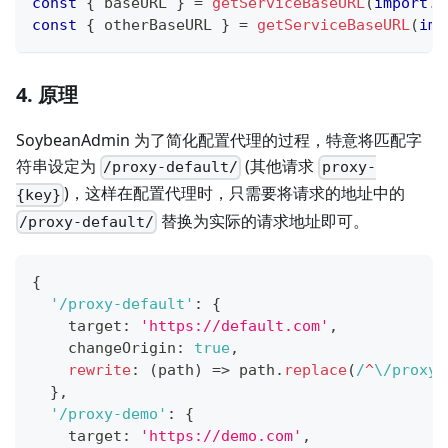
const
{
 baseURL 
}
=
getServiceBaseURL
(
import
.
m
const
{
 otherBaseURL 
}
=
getServiceBaseURL
(
imp
4. 原理
SoybeanAdmin 为了简化配置代理的过程，特意将匹配字
符串设定为
(其他请求
/proxy-default/
proxy-
)，这样在配置代理时，只需要将请求的地址中的
{key}
替换为实际的请求地址即可。
/proxy-default/
{
'/proxy-default'
:
{
    target
:
'https://default.com'
,
    changeOrigin
:
true
,
rewrite
:
(
path
)
=>
 path
.
replace
(
/
^
\/
proxy-
}
,
'/proxy-demo'
:
{
    target
:
'https://demo.com'
,