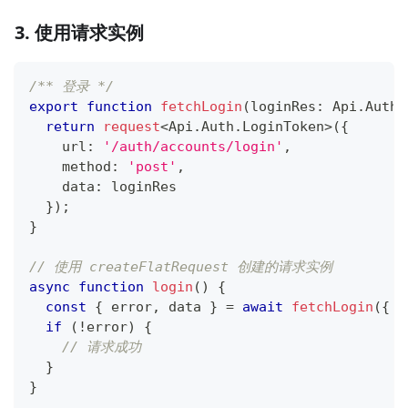
3. 使用请求实例
/** 登录 */
export
function
fetchLogin
(
loginRes
:
 Api
.
Auth
.
return
request
<
Api
.
Auth
.
LoginToken
>
(
{
    url
:
'/auth/accounts/login'
,
    method
:
'post'
,
    data
:
 loginRes
}
)
;
}
// 使用 createFlatRequest 创建的请求实例
async
function
login
(
)
{
const
{
 error
,
 data 
}
=
await
fetchLogin
(
{
 u
if
(
!
error
)
{
// 请求成功
}
}